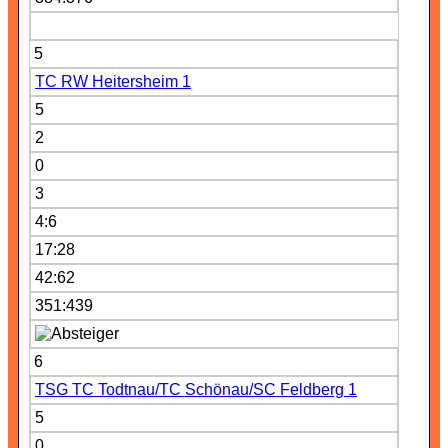
5
TC RW Heitersheim 1
5
2
0
3
4:6
17:28
42:62
351:439
6
TSG TC Todtnau/TC Schönau/SC Feldberg 1
5
0