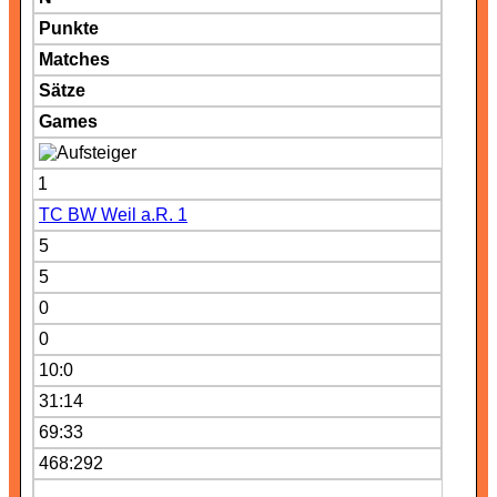
Punkte
Matches
Sätze
Games
1
TC BW Weil a.R. 1
5
5
0
0
10:0
31:14
69:33
468:292